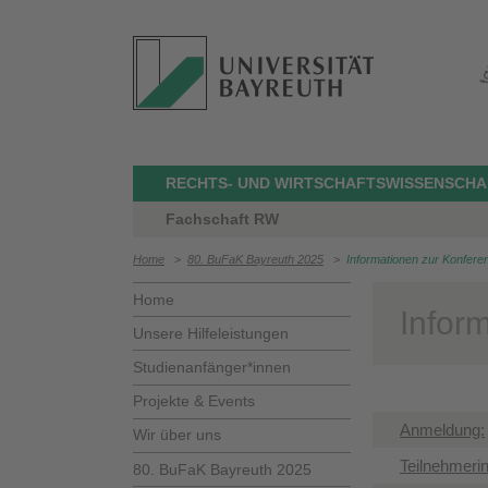
RECHTS- UND WIRTSCHAFTSWISSENSCHA
Fachschaft RW
Home
>
80. BuFaK Bayreuth 2025
>
Informationen zur Konfere
Home
Infor
Unsere Hilfeleistungen
Studienanfänger*innen
Projekte & Events
​Anmeldung:
Wir über uns
​Teilnehmeri
80. BuFaK Bayreuth 2025