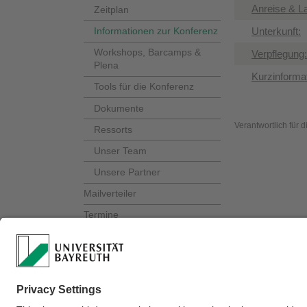
​Anreise & L
Zeitplan
Informationen zur Konferenz
​Unterkunft:
Workshops, Barcamps &
​Verpflegung:
Plena
Kurzinforma
Tools für die Konferenz
Dokumente
Verantwortlich für 
Ressorts
Unser Team
Unsere Partner
Mailverteiler
Termine
Kontakt