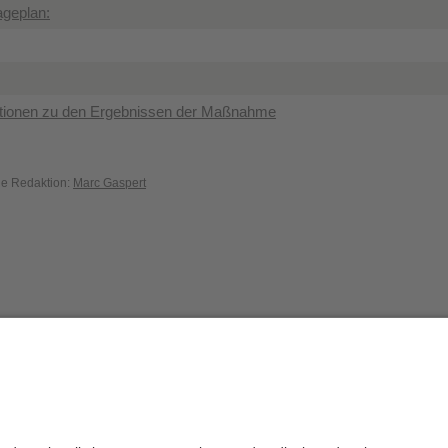
ageplan:
tionen zu den Ergebnissen der Maßnahme
die Redaktion:
Marc Gaspert
Datenschutz / Disclaimer
Impressum
H