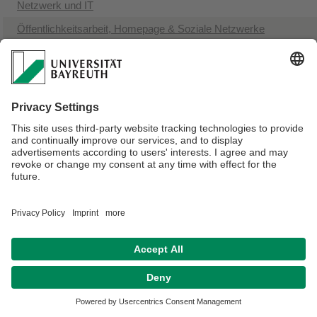
Netzwerk und IT
Öffentlichkeitsarbeit, Homepage & Soziale Netzwerke
Chancengleichheit
Verantwortlich für die Redaktion:
Lena-Maria Härtl
Datenschutz / Disclaimer
Impressum
Hausordnung
Sitemap
Kontakt
Barrierefreiheitserklärung